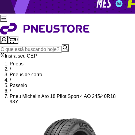
0
Insira seu CEP
Pneus
/
Pneus de carro
/
Passeio
/
Pneu Michelin Aro 18 Pilot Sport 4 AO 245/40R18
93Y