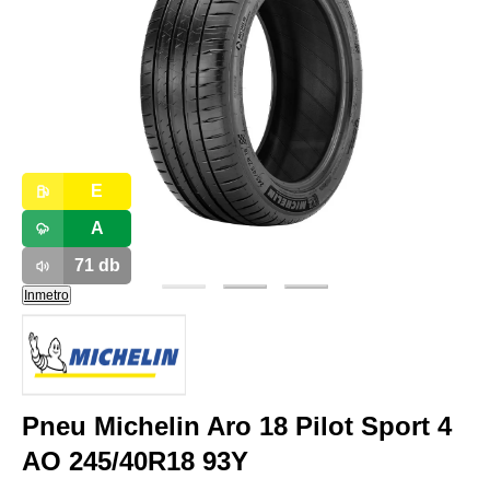
E
A
71
db
Inmetro
Pneu Michelin Aro 18 Pilot Sport 4
AO 245/40R18 93Y