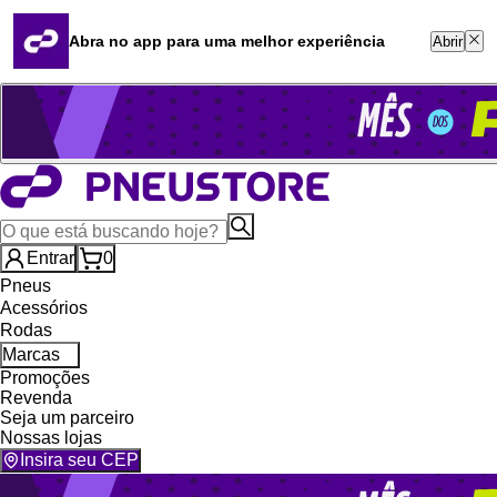
Quero revender
Blog
Abra no app para uma melhor experiência
Abrir
Whatsapp (16) 99764-8401
Televendas (47) 3046-2551
Entrar
0
Pneus
Acessórios
Rodas
Marcas
Promoções
Revenda
Seja um parceiro
Nossas lojas
Insira seu CEP