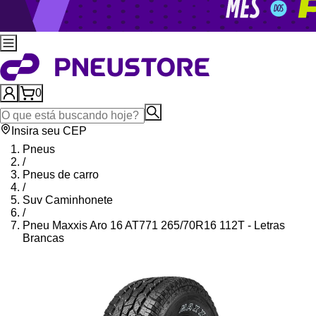
0
Insira seu CEP
Pneus
/
Pneus de carro
/
Suv Caminhonete
/
Pneu Maxxis Aro 16 AT771 265/70R16 112T - Letras
Brancas