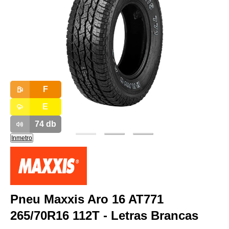
F
E
74
db
Inmetro
Pneu Maxxis Aro 16 AT771
265/70R16 112T - Letras Brancas