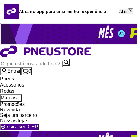
Quero revender
Blog
Abra no app para uma melhor experiência
Abrir
Whatsapp (16) 99764-8401
Televendas (47) 3046-2551
Entrar
0
Pneus
Acessórios
Rodas
Marcas
Promoções
Revenda
Seja um parceiro
Nossas lojas
Insira seu CEP