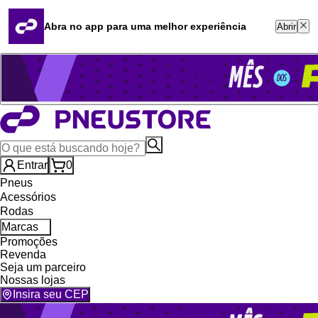
Quero revender
Blog
Abra no app para uma melhor experiência
Abrir
Whatsapp (16) 99764-8401
Televendas (47) 3046-2551
Entrar
0
Pneus
Acessórios
Rodas
Marcas
Promoções
Revenda
Seja um parceiro
Nossas lojas
Insira seu CEP