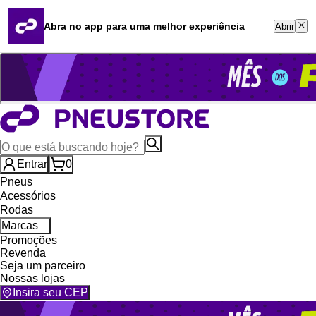
Quero revender
Blog
Abra no app para uma melhor experiência
Abrir
Whatsapp (16) 99764-8401
Televendas (47) 3046-2551
Entrar
0
Pneus
Acessórios
Rodas
Marcas
Promoções
Revenda
Seja um parceiro
Nossas lojas
Insira seu CEP