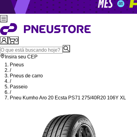
0
Insira seu CEP
Pneus
/
Pneus de carro
/
Passeio
/
Pneu Kumho Aro 20 Ecsta PS71 275/40R20 106Y XL