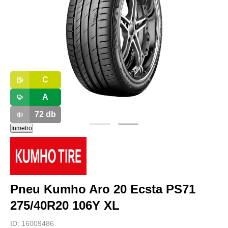
C
A
72
db
Inmetro
Pneu Kumho Aro 20 Ecsta PS71
275/40R20 106Y XL
ID:
16009486