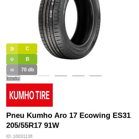
C
B
70
db
Inmetro
Pneu Kumho Aro 17 Ecowing ES31
205/55R17 91W
ID:
10031138