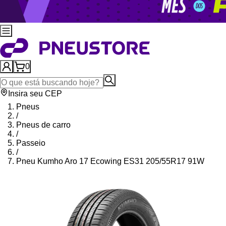
0
Insira seu CEP
Pneus
/
Pneus de carro
/
Passeio
/
Pneu Kumho Aro 17 Ecowing ES31 205/55R17 91W