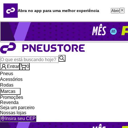
Quero revender
Blog
Abra no app para uma melhor experiência
Abrir
Whatsapp (16) 99764-8401
Televendas (47) 3046-2551
Entrar
0
Pneus
Acessórios
Rodas
Marcas
Promoções
Revenda
Seja um parceiro
Nossas lojas
Insira seu CEP