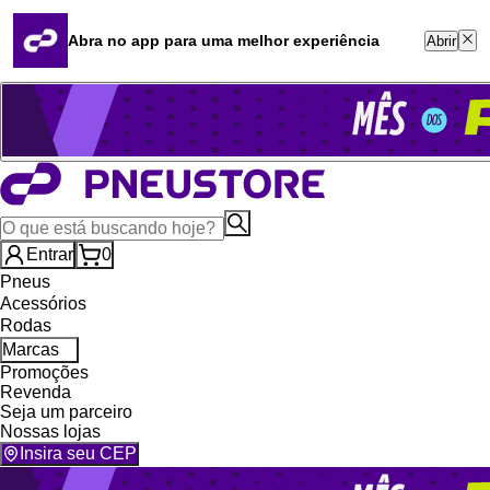
Quero revender
Blog
Abra no app para uma melhor experiência
Abrir
Whatsapp (16) 99764-8401
Televendas (47) 3046-2551
Entrar
0
Pneus
Acessórios
Rodas
Marcas
Promoções
Revenda
Seja um parceiro
Nossas lojas
Insira seu CEP