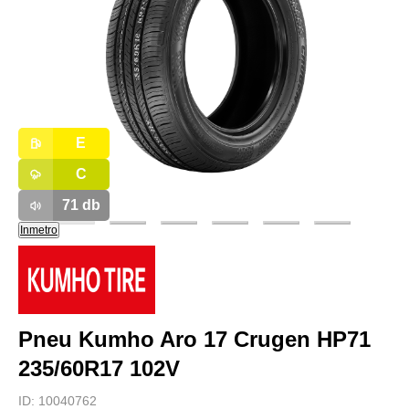
E
C
71
db
Inmetro
Pneu Kumho Aro 17 Crugen HP71
235/60R17 102V
ID:
10040762