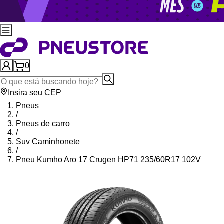
0
Insira seu CEP
Pneus
/
Pneus de carro
/
Suv Caminhonete
/
Pneu Kumho Aro 17 Crugen HP71 235/60R17 102V