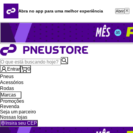
Quero revender
Blog
Abra no app para uma melhor experiência
Abrir
Whatsapp (16) 99764-8401
Televendas (47) 3046-2551
Entrar
0
Pneus
Acessórios
Rodas
Marcas
Promoções
Revenda
Seja um parceiro
Nossas lojas
Insira seu CEP