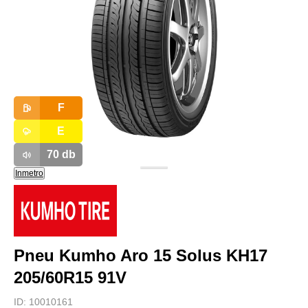
F
E
70
db
Inmetro
Pneu Kumho Aro 15 Solus KH17
205/60R15 91V
ID:
10010161