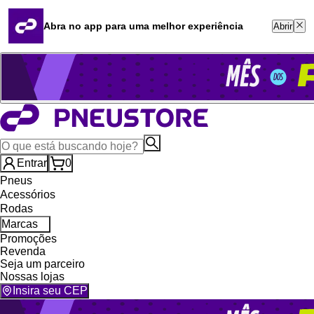
Quero revender
Blog
Abra no app para uma melhor experiência
Abrir
Whatsapp (16) 99764-8401
Televendas (47) 3046-2551
Entrar
0
Pneus
Acessórios
Rodas
Marcas
Promoções
Revenda
Seja um parceiro
Nossas lojas
Insira seu CEP