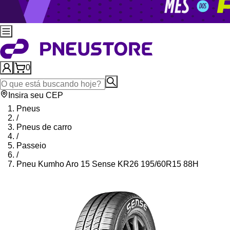
0
Insira seu CEP
Pneus
/
Pneus de carro
/
Passeio
/
Pneu Kumho Aro 15 Sense KR26 195/60R15 88H