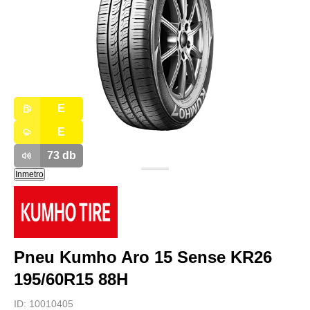
E
E
73
db
Inmetro
Pneu Kumho Aro 15 Sense KR26
195/60R15 88H
ID:
10010405