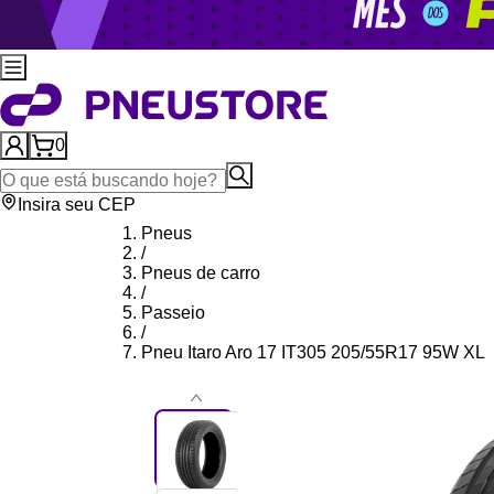
0
Insira seu CEP
Pneus
/
Pneus de carro
/
Passeio
/
Pneu Itaro Aro 17 IT305 205/55R17 95W XL