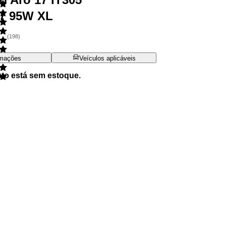
17 95W XL
(
198
)
rmações
Veículos aplicáveis
uto está sem estoque.