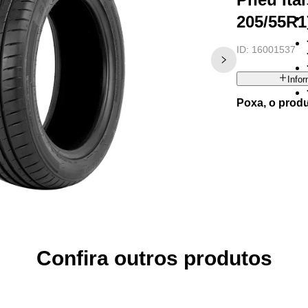
205/55R
ID:
16001537
Info
Poxa, o prod
Confira outros produtos