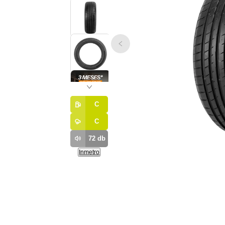
C
C
72
db
Inmetro