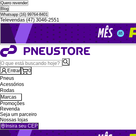
Quero revender
Blog
Whatsapp (16) 99764-8401
Televendas (47) 3046-2551
Entrar
0
Pneus
Acessórios
Rodas
Marcas
Promoções
Revenda
Seja um parceiro
Nossas lojas
Insira seu CEP