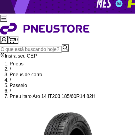
0
Insira seu CEP
Pneus
/
Pneus de carro
/
Passeio
/
Pneu Itaro Aro 14 IT203 185/60R14 82H