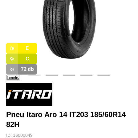
E
C
72
db
Inmetro
Pneu Itaro Aro 14 IT203 185/60R14
82H
ID:
16000049