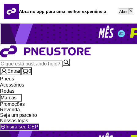
Quero revender
Blog
Abra no app para uma melhor experiência
Abrir
Whatsapp (16) 99764-8401
Televendas (47) 3046-2551
Entrar
0
Pneus
Acessórios
Rodas
Marcas
Promoções
Revenda
Seja um parceiro
Nossas lojas
Insira seu CEP