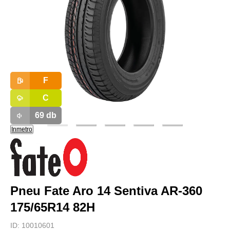
F
C
69
db
Inmetro
Pneu Fate Aro 14 Sentiva AR-360
175/65R14 82H
ID:
10010601