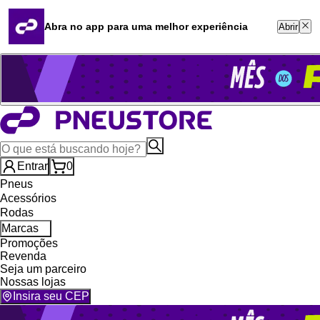
Quero revender
Blog
Abra no app para uma melhor experiência
Abrir
Whatsapp (16) 99764-8401
Televendas (47) 3046-2551
Entrar
0
Pneus
Acessórios
Rodas
Marcas
Promoções
Revenda
Seja um parceiro
Nossas lojas
Insira seu CEP