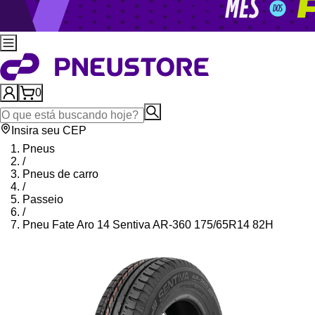
0
Insira seu CEP
Pneus
/
Pneus de carro
/
Passeio
/
Pneu Fate Aro 14 Sentiva AR-360 175/65R14 82H