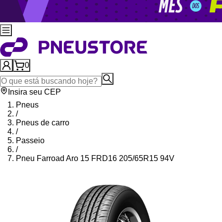
0
Insira seu CEP
Pneus
/
Pneus de carro
/
Passeio
/
Pneu Farroad Aro 15 FRD16 205/65R15 94V