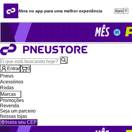
Quero revender
Blog
Abra no app para uma melhor experiência
Abrir
Whatsapp (16) 99764-8401
Televendas (47) 3046-2551
Entrar
0
Pneus
Acessórios
Rodas
Marcas
Promoções
Revenda
Seja um parceiro
Nossas lojas
Insira seu CEP