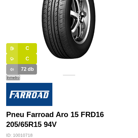
C
C
72
db
Inmetro
Pneu Farroad Aro 15 FRD16
205/65R15 94V
ID:
10010718