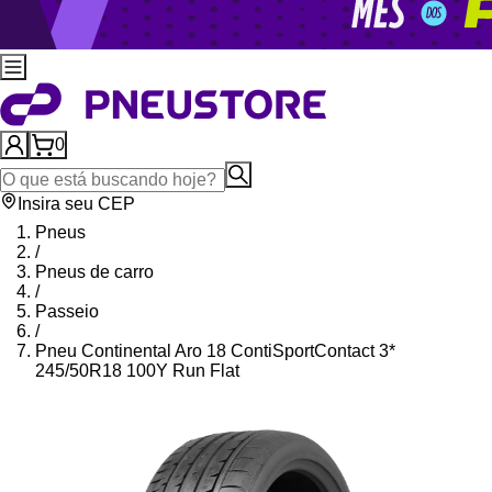
0
Insira seu CEP
Pneus
/
Pneus de carro
/
Passeio
/
Pneu Continental Aro 18 ContiSportContact 3*
245/50R18 100Y Run Flat