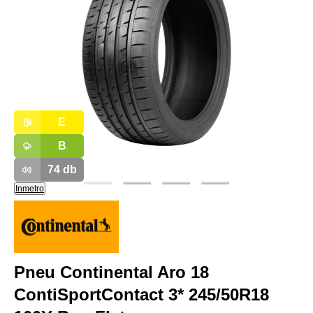
E
B
74
db
Inmetro
Pneu Continental Aro 18
ContiSportContact 3* 245/50R18