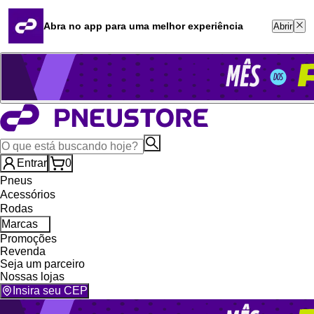
Quero revender
Blog
Abra no app para uma melhor experiência
Abrir
Whatsapp (16) 99764-8401
Televendas (47) 3046-2551
Entrar
0
Pneus
Acessórios
Rodas
Marcas
Promoções
Revenda
Seja um parceiro
Nossas lojas
Insira seu CEP