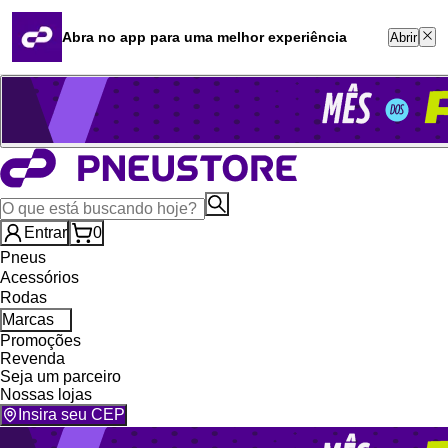
Quero revender
Blog
Abra no app para uma melhor experiência
Abrir
Whatsapp (16) 99764-8401
Televendas (47) 3046-2551
Entrar
0
Pneus
Acessórios
Rodas
Marcas
Promoções
Revenda
Seja um parceiro
Nossas lojas
Insira seu CEP