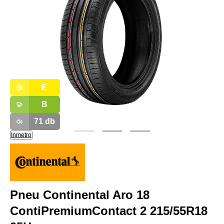
E
B
71
db
Inmetro
Pneu Continental Aro 18
ContiPremiumContact 2 215/55R18