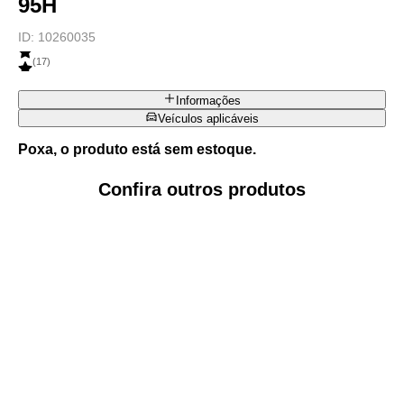
95H
ID:
10260035
(
17
)
Informações
Veículos aplicáveis
Poxa, o produto está sem estoque.
Confira outros produtos