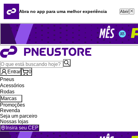
Quero revender
Blog
Abra no app para uma melhor experiência
Abrir
Whatsapp (16) 99764-8401
Televendas (47) 3046-2551
Entrar
0
Pneus
Acessórios
Rodas
Marcas
Promoções
Revenda
Seja um parceiro
Nossas lojas
Insira seu CEP