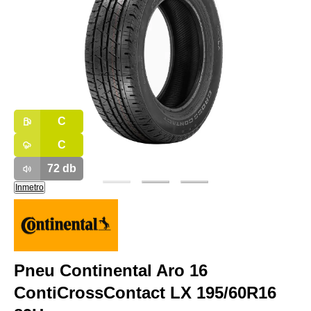
C
C
72
db
Inmetro
Pneu Continental Aro 16
ContiCrossContact LX 195/60R16