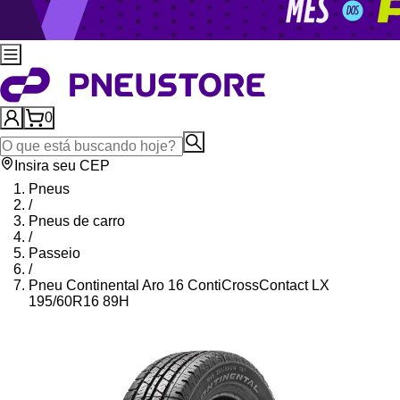
0
Insira seu CEP
Pneus
/
Pneus de carro
/
Passeio
/
Pneu Continental Aro 16 ContiCrossContact LX
195/60R16 89H