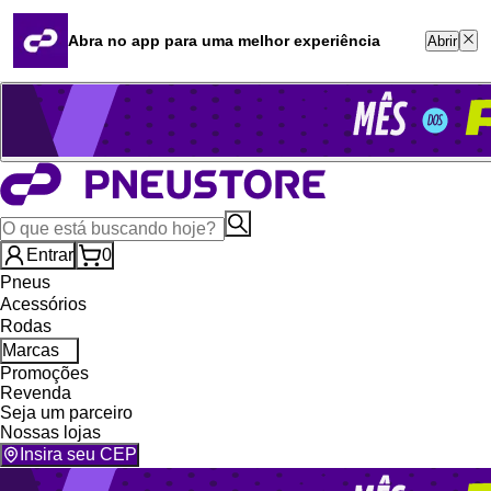
Quero revender
Blog
Abra no app para uma melhor experiência
Abrir
Whatsapp (16) 99764-8401
Televendas (47) 3046-2551
Entrar
0
Pneus
Acessórios
Rodas
Marcas
Promoções
Revenda
Seja um parceiro
Nossas lojas
Insira seu CEP