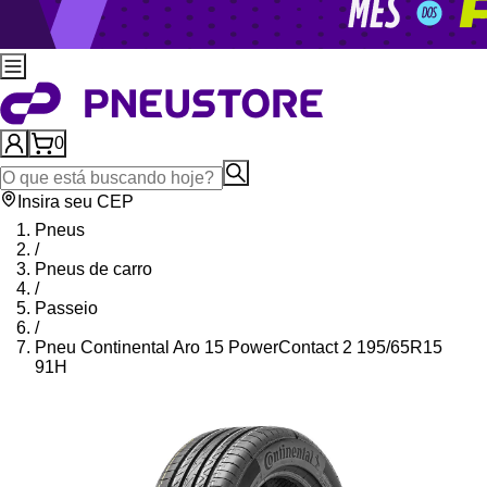
0
Insira seu CEP
Pneus
/
Pneus de carro
/
Passeio
/
Pneu Continental Aro 15 PowerContact 2 195/65R15
91H