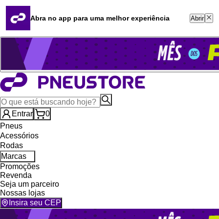
Quero revender
Blog
Abra no app para uma melhor experiência
Abrir
Whatsapp (16) 99764-8401
Televendas (47) 3046-2551
Entrar
0
Pneus
Acessórios
Rodas
Marcas
Promoções
Revenda
Seja um parceiro
Nossas lojas
Insira seu CEP