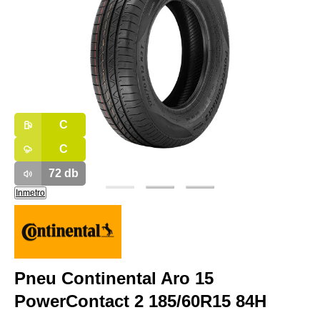
C
C
72
db
Inmetro
Pneu Continental Aro 15
PowerContact 2 185/60R15 84H