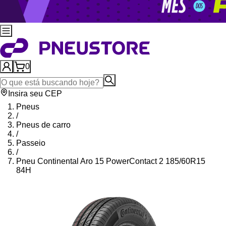
0
Insira seu CEP
Pneus
/
Pneus de carro
/
Passeio
/
Pneu Continental Aro 15 PowerContact 2 185/60R15
84H