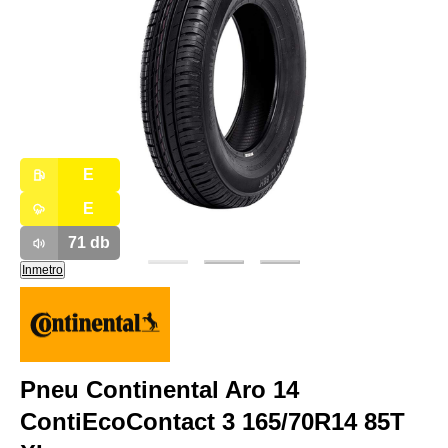
E
E
71
db
Inmetro
Pneu Continental Aro 14
ContiEcoContact 3 165/70R14 85T