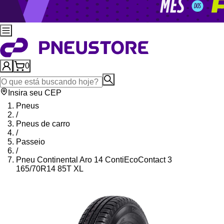
0
Insira seu CEP
Pneus
/
Pneus de carro
/
Passeio
/
Pneu Continental Aro 14 ContiEcoContact 3
165/70R14 85T XL