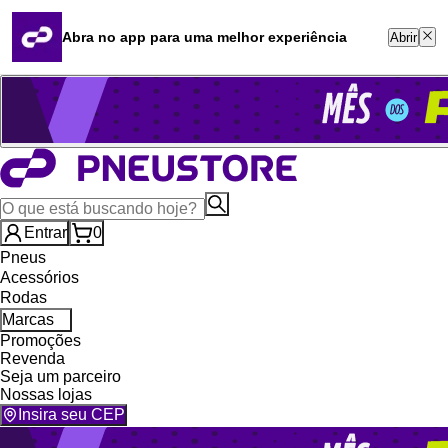
Quero revender
Blog
Abra no app para uma melhor experiência
Abrir
Whatsapp (16) 99764-8401
Televendas (47) 3046-2551
Entrar
0
Pneus
Acessórios
Rodas
Marcas
Promoções
Revenda
Seja um parceiro
Nossas lojas
Insira seu CEP