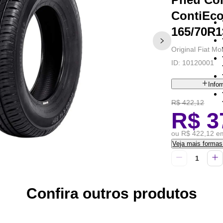
ContiEco
165/70R1
Original Fiat Mo
ID:
10120001
Info
R$ 422,12
R$ 3
ou R$ 422,12 em
Veja mais forma
Confira outros produtos