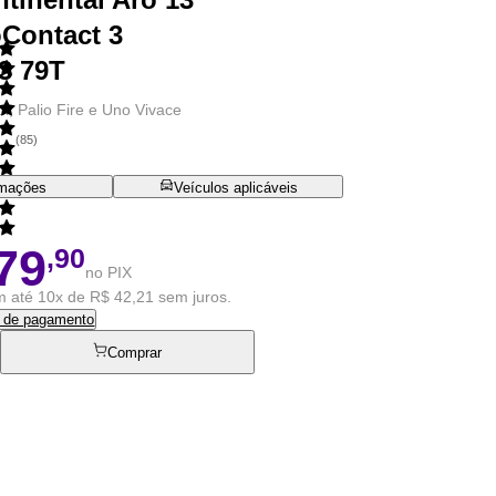
Contact 3
3 79T
bi, Palio Fire e Uno Vivace
(
85
)
rmações
Veículos aplicáveis
79
,90
no PIX
 até 10x de R$ 42,21 sem juros.
s de pagamento
Comprar