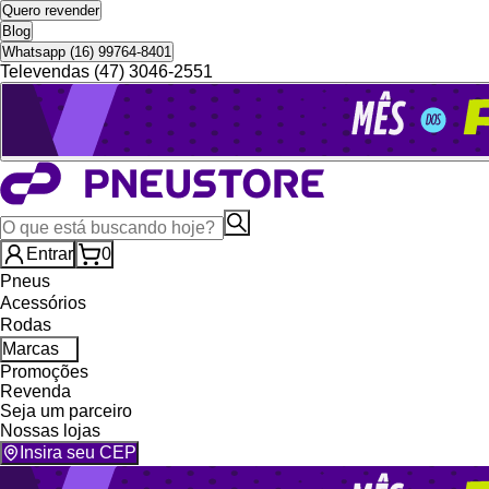
Quero revender
Blog
Whatsapp (16) 99764-8401
Televendas (47) 3046-2551
Entrar
0
Pneus
Acessórios
Rodas
Marcas
Promoções
Revenda
Seja um parceiro
Nossas lojas
Insira seu CEP