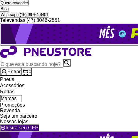
Quero revender
Blog
Whatsapp (16) 99764-8401
Televendas (47) 3046-2551
Entrar
0
Pneus
Acessórios
Rodas
Marcas
Promoções
Revenda
Seja um parceiro
Nossas lojas
Insira seu CEP