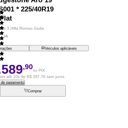
S001 * 225/40R19
Flat
rie 3 /Alfa Romeo Giulia
(
4
)
rmações
Veículos aplicáveis
.589
,90
no PIX
em até 10x de R$ 287,76 sem juros.
s de pagamento
Comprar