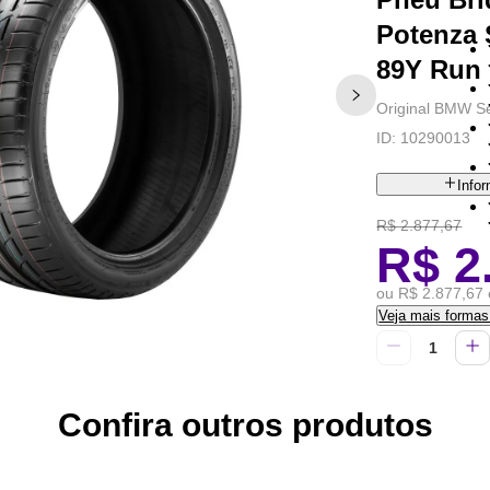
Potenza 
89Y Run 
Original BMW Sé
ID:
10290013
Info
R$ 2.877,67
R$ 2
ou R$ 2.877,67 
Veja mais forma
Confira outros produtos