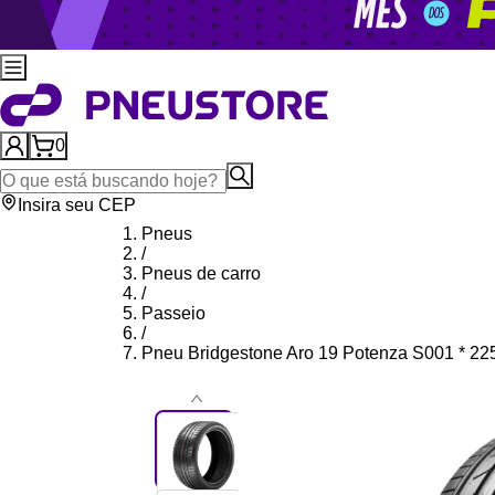
0
Insira seu CEP
Pneus
/
Pneus de carro
/
Passeio
/
Pneu Bridgestone Aro 19 Potenza S001 * 22