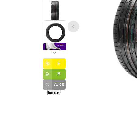
E
B
71
db
Inmetro