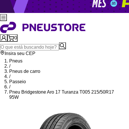
0
Insira seu CEP
Pneus
/
Pneus de carro
/
Passeio
/
Pneu Bridgestone Aro 17 Turanza T005 215/50R17
95W