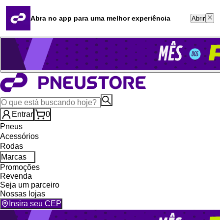
Quero revender
Blog
Abra no app para uma melhor experiência
Abrir
Whatsapp (16) 99764-8401
Televendas (47) 3046-2551
Entrar
0
Pneus
Acessórios
Rodas
Marcas
Promoções
Revenda
Seja um parceiro
Nossas lojas
Insira seu CEP