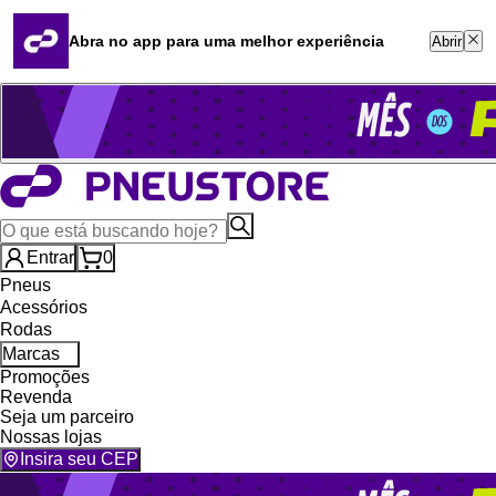
Quero revender
Blog
Abra no app para uma melhor experiência
Abrir
Whatsapp (16) 99764-8401
Televendas (47) 3046-2551
Entrar
0
Pneus
Acessórios
Rodas
Marcas
Promoções
Revenda
Seja um parceiro
Nossas lojas
Insira seu CEP