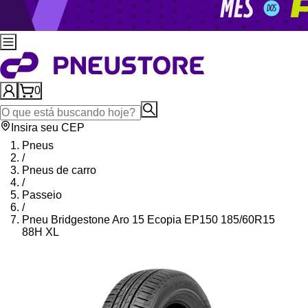
0
Insira seu CEP
Pneus
/
Pneus de carro
/
Passeio
/
Pneu Bridgestone Aro 15 Ecopia EP150 185/60R15
88H XL