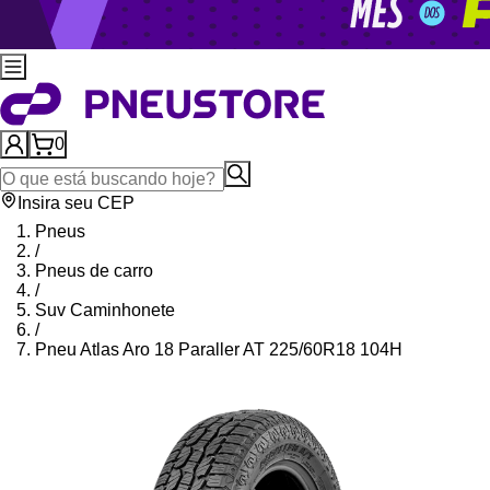
0
Insira seu CEP
Pneus
/
Pneus de carro
/
Suv Caminhonete
/
Pneu Atlas Aro 18 Paraller AT 225/60R18 104H