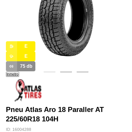
E
E
75
db
Inmetro
Pneu Atlas Aro 18 Paraller AT
225/60R18 104H
ID:
16004288