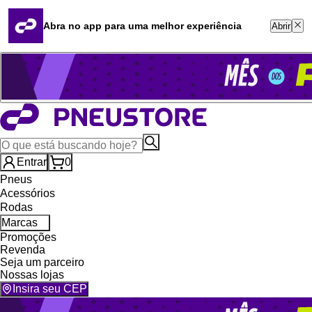
Quero revender
Blog
Abra no app para uma melhor experiência
Abrir
Whatsapp (16) 99764-8401
Televendas (47) 3046-2551
Entrar
0
Pneus
Acessórios
Rodas
Marcas
Promoções
Revenda
Seja um parceiro
Nossas lojas
Insira seu CEP