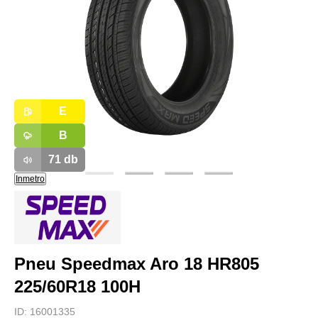
E
B
71
db
Inmetro
Pneu Speedmax Aro 18 HR805
225/60R18 100H
ID:
16001335