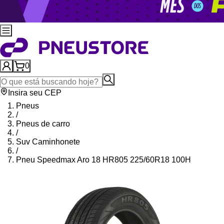
0
Insira seu CEP
Pneus
/
Pneus de carro
/
Suv Caminhonete
/
Pneu Speedmax Aro 18 HR805 225/60R18 100H