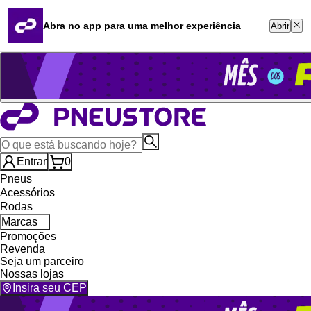
Quero revender
Blog
Abra no app para uma melhor experiência
Abrir
Whatsapp (16) 99764-8401
Televendas (47) 3046-2551
Entrar
0
Pneus
Acessórios
Rodas
Marcas
Promoções
Revenda
Seja um parceiro
Nossas lojas
Insira seu CEP