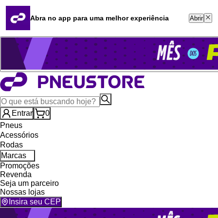
Quero revender
Blog
Abra no app para uma melhor experiência
Abrir
Whatsapp (16) 99764-8401
Televendas (47) 3046-2551
Entrar
0
Pneus
Acessórios
Rodas
Marcas
Promoções
Revenda
Seja um parceiro
Nossas lojas
Insira seu CEP