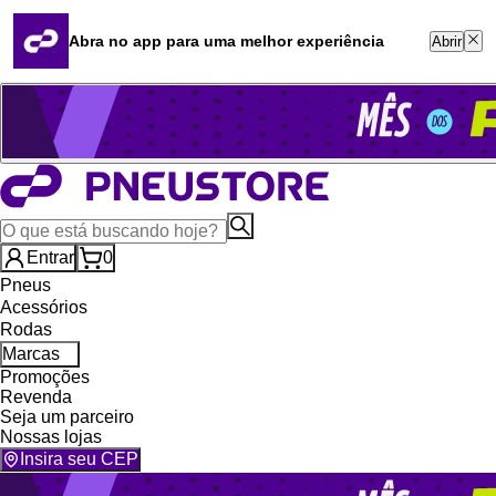
Quero revender
Blog
Abra no app para uma melhor experiência
Abrir
Whatsapp (16) 99764-8401
Televendas (47) 3046-2551
Entrar
0
Pneus
Acessórios
Rodas
Marcas
Promoções
Revenda
Seja um parceiro
Nossas lojas
Insira seu CEP