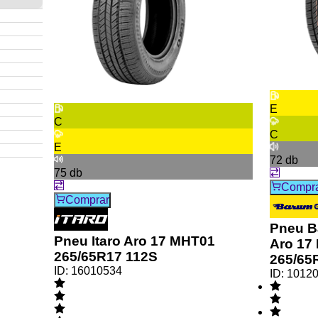
E
C
C
E
72
db
75
db
Compr
Comprar
Pneu B
Pneu Itaro Aro 17 MHT01
Aro 17 
265/65R17 112S
265/65
ID:
16010534
ID:
1012