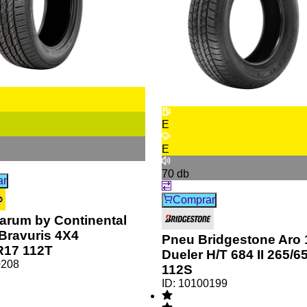
E
E
70
db
ar
Comprar
arum by Continental
Bravuris 4X4
Pneu Bridgestone Aro 
R17 112T
Dueler H/T 684 II 265/
0208
112S
ID:
10100199