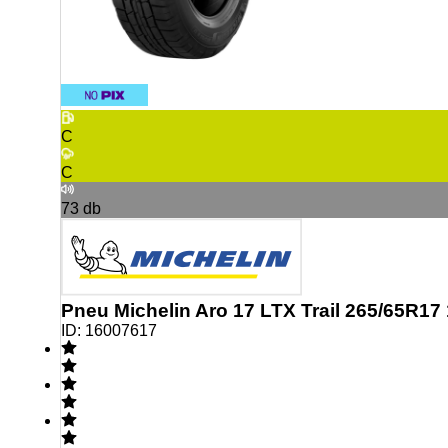
C
C
73
db
Pneu Michelin Aro 17 LTX Trail 265/65R17
ID:
16007617