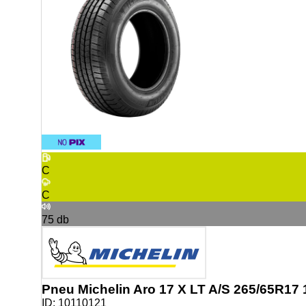
C
C
75
db
Pneu Michelin Aro 17 X LT A/S 265/65R17
ID:
10110121