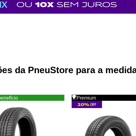
ções da
PneuStore
para a medid
benefício
Premium