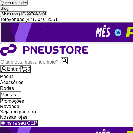
Quero revender
Blog
Whatsapp (16) 99764-8401
Televendas (47) 3046-2551
Entrar
0
Pneus
Acessórios
Rodas
Marcas
Promoções
Revenda
Seja um parceiro
Nossas lojas
Insira seu CEP