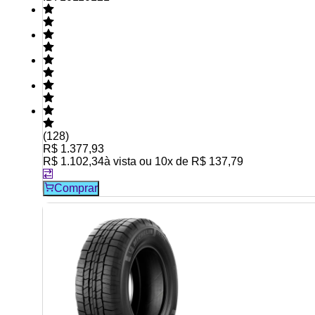
(
128
)
R$ 1.377,93
R$ 1.102,34
à vista ou
10
x de
R$ 137,79
Comprar