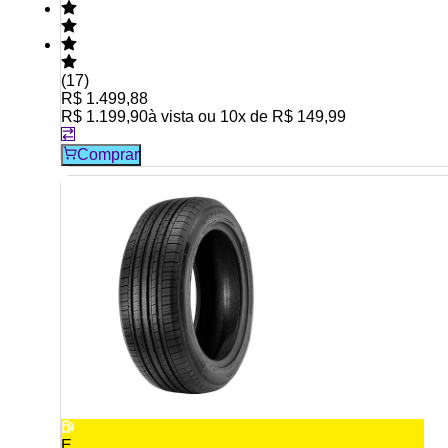
(
17
)
R$ 1.499,88
R$ 1.199,90
à vista ou
10
x de
R$ 149,99
Comprar
E