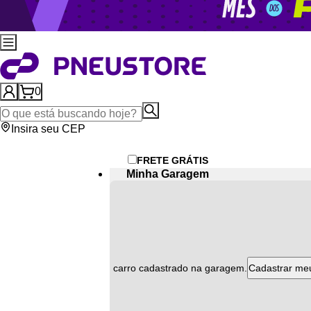
0
Insira seu CEP
FRETE GRÁTIS
Minha Garagem
Atenção
ão encontramos nenhum carro cadastrado na garagem.
Cadastrar me