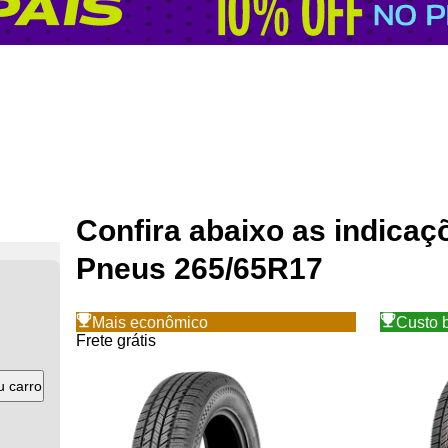
Confira abaixo as indica
Pneus
265
/
65
R
17
Mais econômico
Custo 
Frete grátis
u carro