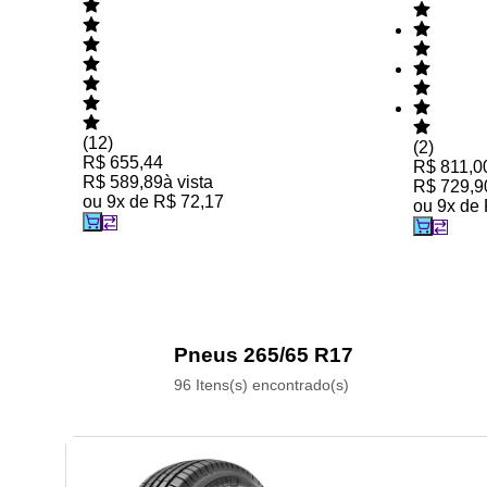
(
12
)
(
2
)
R$ 655,44
R$ 811,0
R$ 589,89
à vista
R$ 729,9
ou
9
x de
R$ 72,17
ou
9
x de
Pneus 265/65 R17
96 Itens(s) encontrado(s)