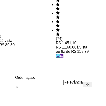
0
(
74
)
0
à vista
R$ 1.451,10
R$ 89,30
R$ 1.160,88
à vista
ou
9
x de
R$ 159,79
Ordenação:
Relevância