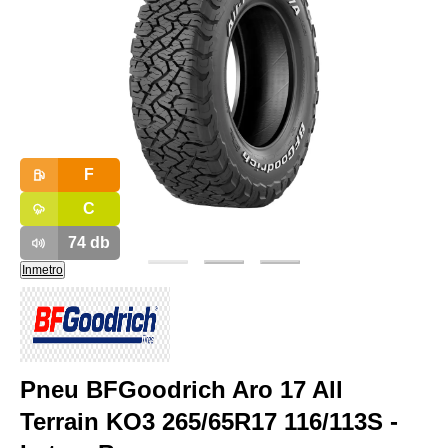
F
C
74
db
Inmetro
Pneu BFGoodrich Aro 17 All
Terrain KO3 265/65R17 116/113S -