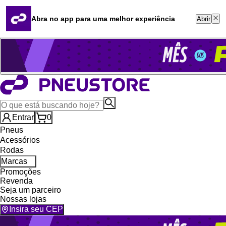
Quero revender
Blog
Abra no app para uma melhor experiência
Abrir
Whatsapp (16) 99764-8401
Televendas (47) 3046-2551
Entrar
0
Pneus
Acessórios
Rodas
Marcas
Promoções
Revenda
Seja um parceiro
Nossas lojas
Insira seu CEP