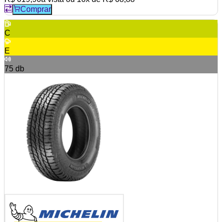
Comprar
C
E
75
db