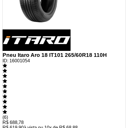
Pneu Itaro Aro 18 IT101 265/60R18 110H
ID:
16001054
(
6
)
R$ 688,78
R$ 619,90
à vista ou
10
x de
R$ 68,88