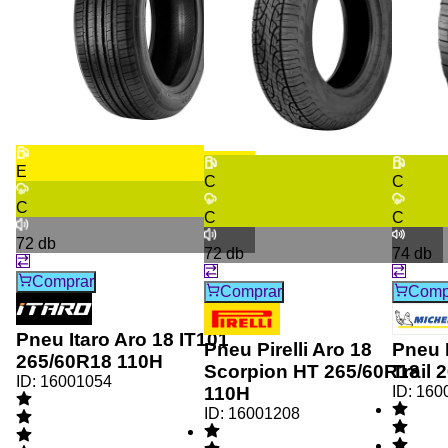
E
C
C
C
C
C
72
db
72
db
74
db
Comprar
Comprar
Comp
Pneu Itaro Aro 18 IT101
Pneu Pirelli Aro 18
Pneu 
265/60R18 110H
Scorpion HT 265/60R18
Trail
ID:
16001054
110H
ID:
160
ID:
16001208