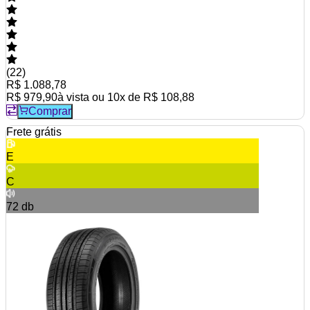
(
22
)
R$ 1.088,78
R$ 979,90
à vista ou
10
x de
R$ 108,88
Comprar
Frete grátis
E
C
72
db