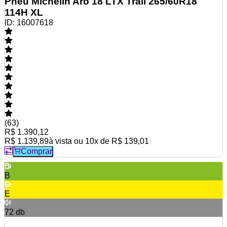
Pneu Michelin Aro 18 LTX Trail 265/60R18
114H XL
ID:
16007618
(
63
)
R$ 1.390,12
R$ 1.139,89
à vista ou
10
x de
R$ 139,01
Comprar
B
E
72
db