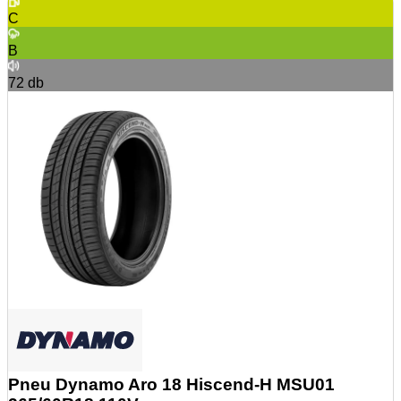
C
B
72
db
Pneu Dynamo Aro 18 Hiscend-H MSU01