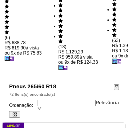
(
6
)
(
63
)
R$ 688,78
R$ 1.39
(
13
)
R$ 619,90
à vista
R$ 1.13
R$ 1.129,29
ou
9
x de
R$ 75,83
ou
9
x 
R$ 959,89
à vista
ou
9
x de
R$ 124,33
Pneus 265/60 R18
72 Itens(s) encontrado(s)
Relevância
Ordenação: