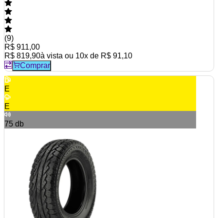
(
9
)
R$ 911,00
R$ 819,90
à vista ou
10
x de
R$ 91,10
Comprar
E
E
75
db