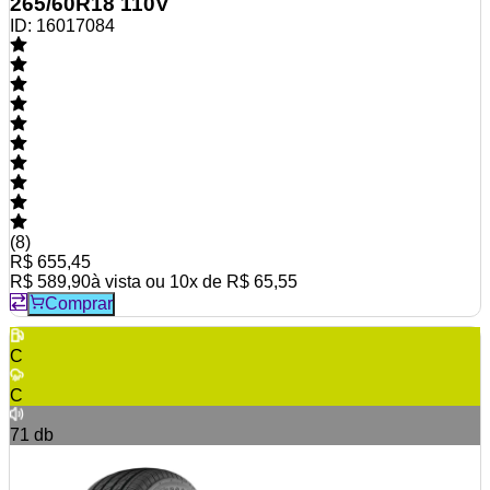
265/60R18 110V
ID:
16017084
(
8
)
R$ 655,45
R$ 589,90
à vista ou
10
x de
R$ 65,55
Comprar
C
C
71
db