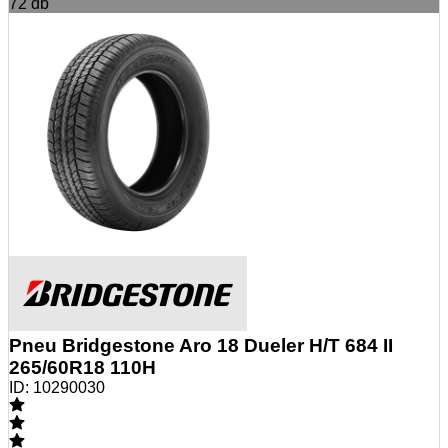
72
db
Pneu Bridgestone Aro 18 Dueler H/T 684 II
265/60R18 110H
ID:
10290030