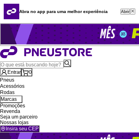
Quero revender
Blog
Abra no app para uma melhor experiência
Abrir
Whatsapp (16) 99764-8401
Televendas (47) 3046-2551
Entrar
0
Pneus
Acessórios
Rodas
Marcas
Promoções
Revenda
Seja um parceiro
Nossas lojas
Insira seu CEP