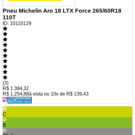
Pneu Michelin Aro 18 LTX Force 265/60R18
110T
ID:
10110129
(
3
)
R$ 1.394,32
R$ 1.254,88
à vista ou
10
x de
R$ 139,43
Comprar
C
B