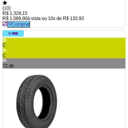
(
10
)
R$ 1.329,15
R$ 1.089,90
à vista ou
10
x de
R$ 132,92
Comprar
C
C
72
db