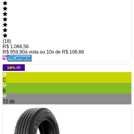
(
18
)
R$ 1.066,56
R$ 959,90
à vista ou
10
x de
R$ 106,66
Comprar
C
B
72
db