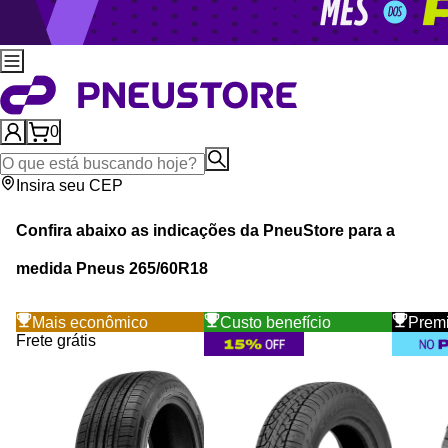
0
Insira seu CEP
Confira abaixo as indicações da
PneuStore
para a
medida Pneus
265
/
60
R
18
Mais econômico
Custo benefício
Prem
Frete grátis