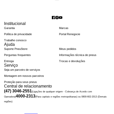
Institucional
Garantia
Marcas
Política de privacidade
Portal Renegocie
Trabalhe conosco
Ajuda
Suporte PneuStore
Meus pedidos
Perguntas frequentes
Informações técnica de pneus
Entrega
Trocas e devoluções
Serviço
Seja um parceiro de serviços
Montagem em nossos parceiros
Proteção para seus pneus
Central de relacionamento
(47) 3046-2551
(Ligações de qualquer origem - Cobrança de Acordo com
4000-2313
Operadora)
(Para capitais e regiões metropolitanas) ou 0800-602-2013 (Demais
regiões)