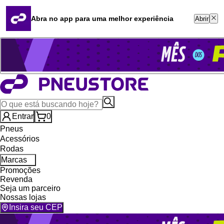
Quero revender
Blog
Abra no app para uma melhor experiência
Abrir
Whatsapp (16) 99764-8401
Televendas (47) 3046-2551
Entrar
0
Pneus
Acessórios
Rodas
Marcas
Promoções
Revenda
Seja um parceiro
Nossas lojas
Insira seu CEP