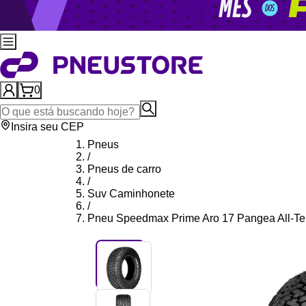
0
Insira seu CEP
Pneus
/
Pneus de carro
/
Suv Caminhonete
/
Pneu Speedmax Prime Aro 17 Pangea All-Ter