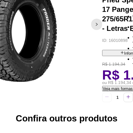
17 Pange
275/65R1
- Letras
ID:
16010898
Info
R$ 1.194,34
R$ 1
ou R$ 1.194,34 
Veja mais forma
Confira outros produtos