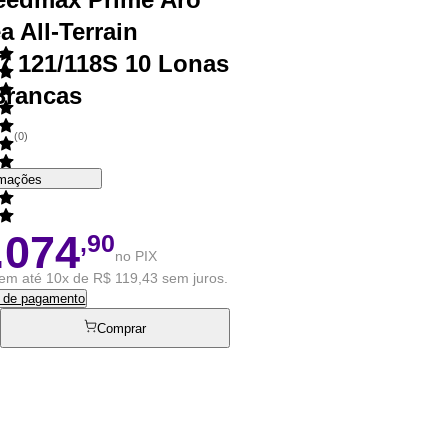
a All-Terrain
7 121/118S 10 Lonas
 Brancas
(
0
)
rmações
.074
,90
no PIX
em até 10x de R$ 119,43 sem juros.
s de pagamento
Comprar