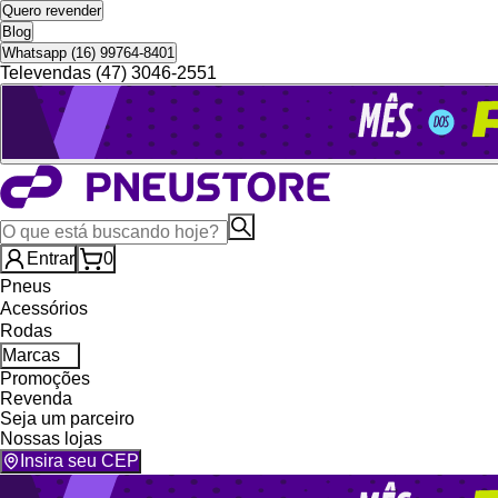
Quero revender
Blog
Whatsapp (16) 99764-8401
Televendas (47) 3046-2551
Entrar
0
Pneus
Acessórios
Rodas
Marcas
Promoções
Revenda
Seja um parceiro
Nossas lojas
Insira seu CEP