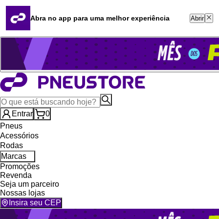
Quero revender
Blog
Abra no app para uma melhor experiência
Abrir
Whatsapp (16) 99764-8401
Televendas (47) 3046-2551
Entrar
0
Pneus
Acessórios
Rodas
Marcas
Promoções
Revenda
Seja um parceiro
Nossas lojas
Insira seu CEP