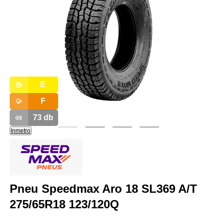
E
F
73
db
Inmetro
Pneu Speedmax Aro 18 SL369 A/T
275/65R18 123/120Q