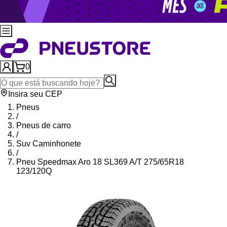
0
Insira seu CEP
Pneus
/
Pneus de carro
/
Suv Caminhonete
/
Pneu Speedmax Aro 18 SL369 A/T 275/65R18
123/120Q