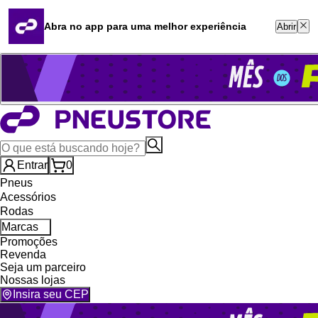
Quero revender
Blog
Abra no app para uma melhor experiência
Abrir
Whatsapp (16) 99764-8401
Televendas (47) 3046-2551
Entrar
0
Pneus
Acessórios
Rodas
Marcas
Promoções
Revenda
Seja um parceiro
Nossas lojas
Insira seu CEP