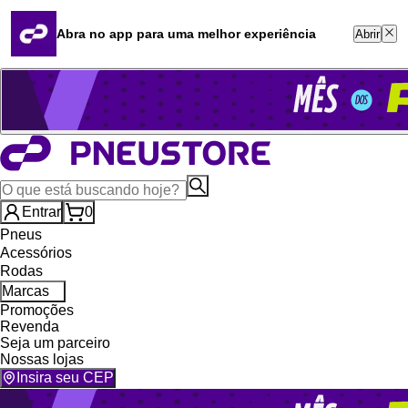
Quero revender
Blog
Abra no app para uma melhor experiência
Abrir
Whatsapp (16) 99764-8401
Televendas (47) 3046-2551
Entrar
0
Pneus
Acessórios
Rodas
Marcas
Promoções
Revenda
Seja um parceiro
Nossas lojas
Insira seu CEP