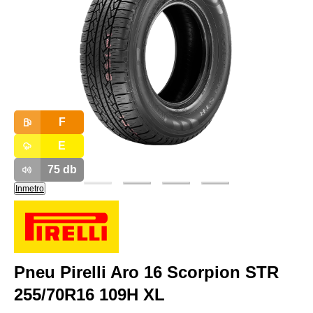
F
E
75
db
Inmetro
Pneu Pirelli Aro 16 Scorpion STR
255/70R16 109H XL