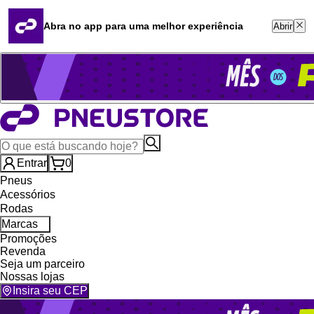
Quero revender
Blog
Abra no app para uma melhor experiência
Abrir
Whatsapp (16) 99764-8401
Televendas (47) 3046-2551
Entrar
0
Pneus
Acessórios
Rodas
Marcas
Promoções
Revenda
Seja um parceiro
Nossas lojas
Insira seu CEP