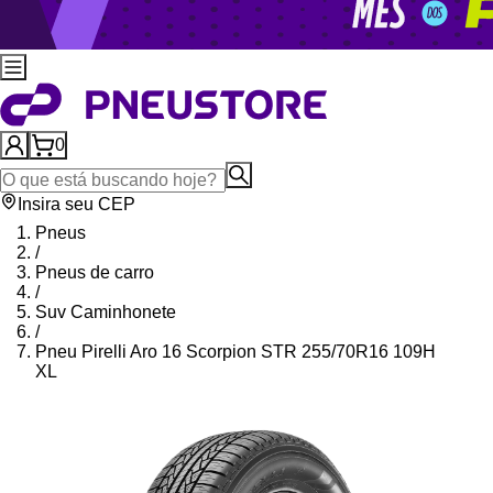
0
Insira seu CEP
Pneus
/
Pneus de carro
/
Suv Caminhonete
/
Pneu Pirelli Aro 16 Scorpion STR 255/70R16 109H
XL