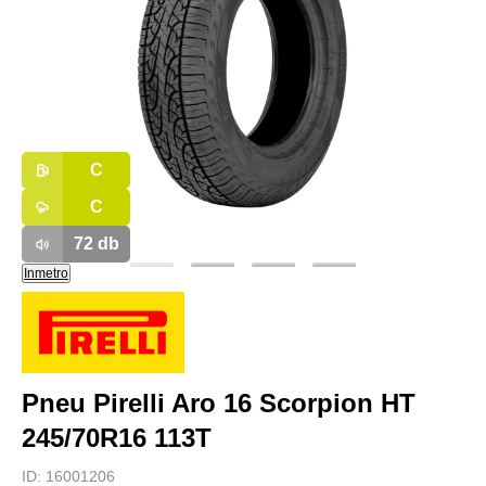
C
C
72
db
Inmetro
Pneu Pirelli Aro 16 Scorpion HT
245/70R16 113T
ID:
16001206