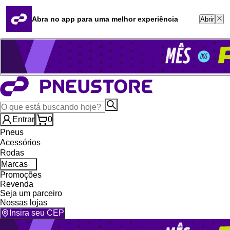
Quero revender
Blog
Abra no app para uma melhor experiência
Abrir
Whatsapp (16) 99764-8401
Televendas (47) 3046-2551
Entrar
0
Pneus
Acessórios
Rodas
Marcas
Promoções
Revenda
Seja um parceiro
Nossas lojas
Insira seu CEP