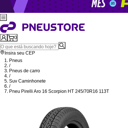
0
Insira seu CEP
Pneus
/
Pneus de carro
/
Suv Caminhonete
/
Pneu Pirelli Aro 16 Scorpion HT 245/70R16 113T