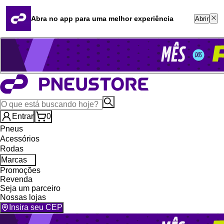
Quero revender
Blog
Abra no app para uma melhor experiência
Abrir
Whatsapp (16) 99764-8401
Televendas (47) 3046-2551
Entrar
0
Pneus
Acessórios
Rodas
Marcas
Promoções
Revenda
Seja um parceiro
Nossas lojas
Insira seu CEP