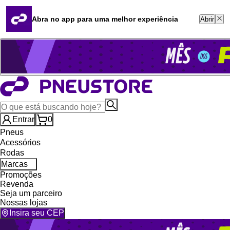
Quero revender
Blog
Abra no app para uma melhor experiência
Abrir
Whatsapp (16) 99764-8401
Televendas (47) 3046-2551
Entrar
0
Pneus
Acessórios
Rodas
Marcas
Promoções
Revenda
Seja um parceiro
Nossas lojas
Insira seu CEP