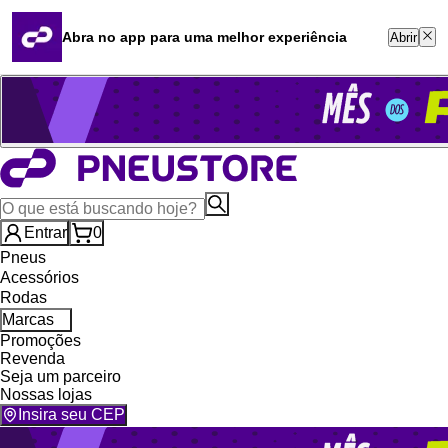
Quero revender
Blog
Abra no app para uma melhor experiência
Abrir
Whatsapp (16) 99764-8401
Televendas (47) 3046-2551
Entrar
0
Pneus
Acessórios
Rodas
Marcas
Promoções
Revenda
Seja um parceiro
Nossas lojas
Insira seu CEP