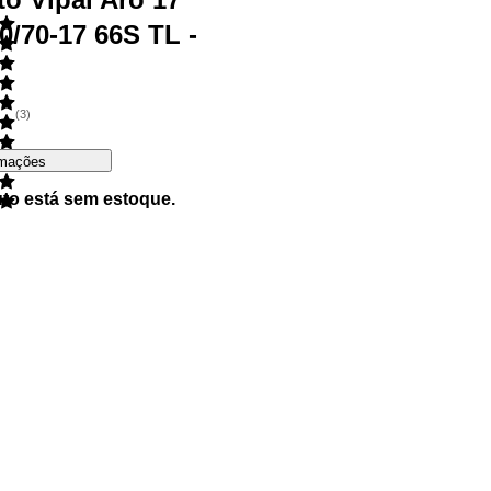
0/70-17 66S TL -
(
3
)
rmações
uto está sem estoque.