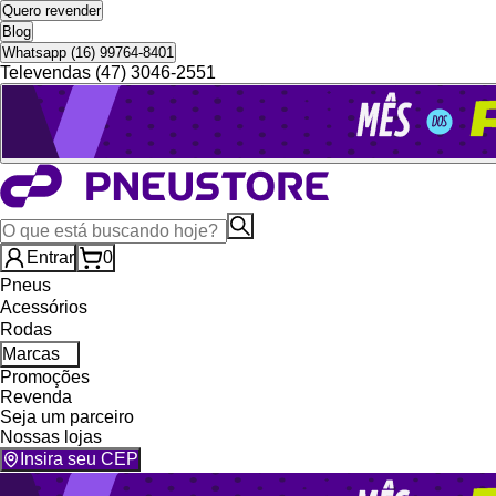
Quero revender
Blog
Whatsapp (16) 99764-8401
Televendas (47) 3046-2551
Entrar
0
Pneus
Acessórios
Rodas
Marcas
Promoções
Revenda
Seja um parceiro
Nossas lojas
Insira seu CEP