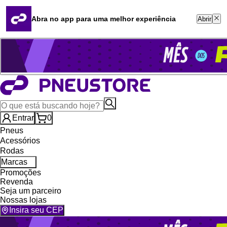
Quero revender
Blog
Abra no app para uma melhor experiência
Abrir
Whatsapp (16) 99764-8401
Televendas (47) 3046-2551
Entrar
0
Pneus
Acessórios
Rodas
Marcas
Promoções
Revenda
Seja um parceiro
Nossas lojas
Insira seu CEP