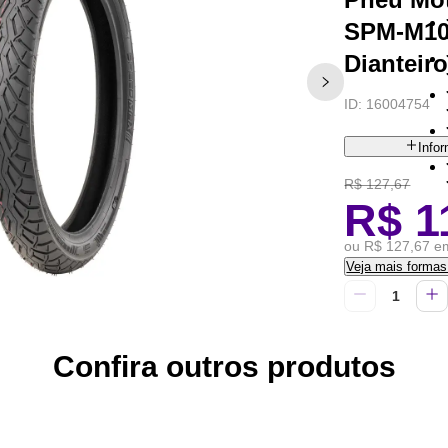
SPM-M10 
Dianteir
ID:
16004754
Info
R$ 127,67
R$ 1
ou R$ 127,67 em
Veja mais forma
Confira outros produtos