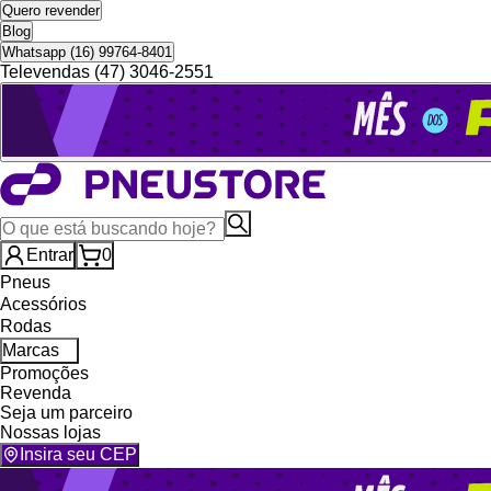
Quero revender
Blog
Whatsapp (16) 99764-8401
Televendas (47) 3046-2551
Entrar
0
Pneus
Acessórios
Rodas
Marcas
Promoções
Revenda
Seja um parceiro
Nossas lojas
Insira seu CEP