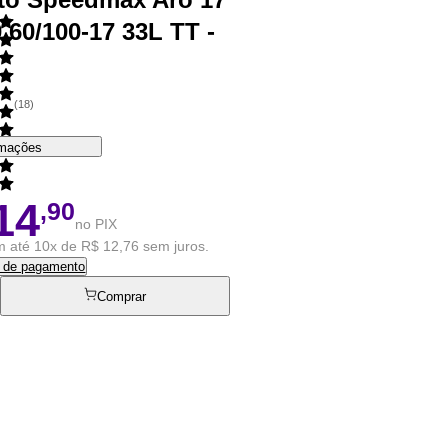
60/100-17 33L TT -
o
(
18
)
rmações
14
,90
no PIX
 até 10x de R$ 12,76 sem juros.
s de pagamento
Comprar