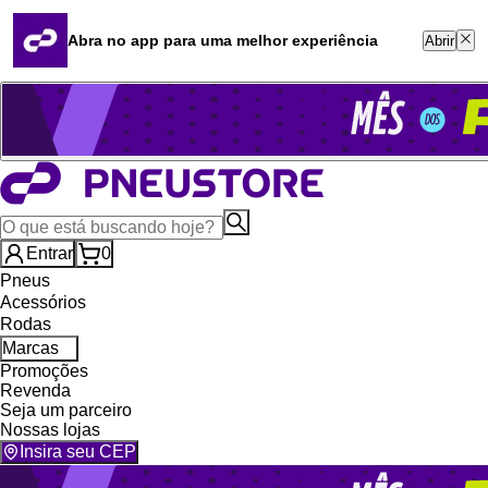
Quero revender
Blog
Abra no app para uma melhor experiência
Abrir
Whatsapp (16) 99764-8401
Televendas (47) 3046-2551
Entrar
0
Pneus
Acessórios
Rodas
Marcas
Promoções
Revenda
Seja um parceiro
Nossas lojas
Insira seu CEP