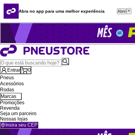
Quero revender
Blog
Abra no app para uma melhor experiência
Abrir
Whatsapp (16) 99764-8401
Televendas (47) 3046-2551
Entrar
0
Pneus
Acessórios
Rodas
Marcas
Promoções
Revenda
Seja um parceiro
Nossas lojas
Insira seu CEP