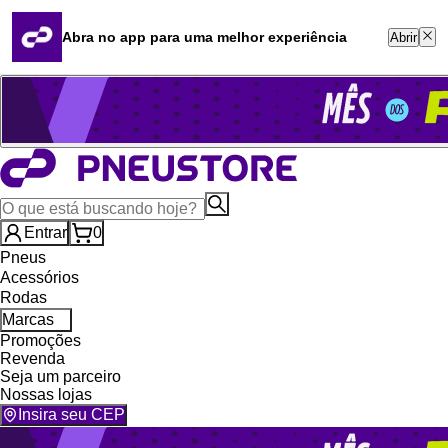
Quero revender
Blog
Abra no app para uma melhor experiência
Abrir
Whatsapp (16) 99764-8401
Televendas (47) 3046-2551
Entrar
0
Pneus
Acessórios
Rodas
Marcas
Promoções
Revenda
Seja um parceiro
Nossas lojas
Insira seu CEP