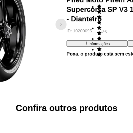
Supercorsa SP V3 
- Dianteiro
ID:
10200095
(
14
)
Informações
Poxa, o produto está sem est
Confira outros produtos