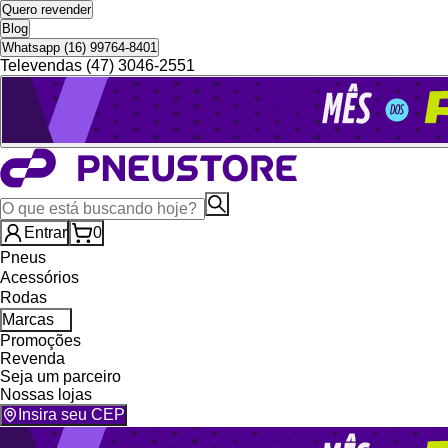
Quero revender
Blog
Whatsapp (16) 99764-8401
Televendas (47) 3046-2551
Entrar
0
Pneus
Acessórios
Rodas
Marcas
Promoções
Revenda
Seja um parceiro
Nossas lojas
Insira seu CEP