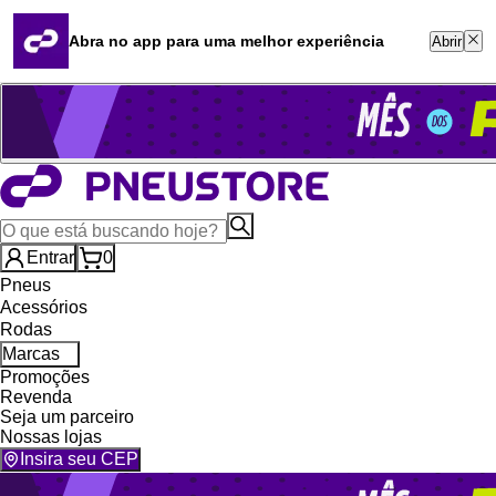
Quero revender
Blog
Abra no app para uma melhor experiência
Abrir
Whatsapp (16) 99764-8401
Televendas (47) 3046-2551
Entrar
0
Pneus
Acessórios
Rodas
Marcas
Promoções
Revenda
Seja um parceiro
Nossas lojas
Insira seu CEP