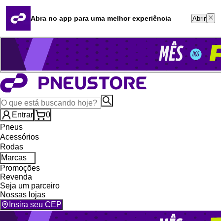
Quero revender
Blog
Abra no app para uma melhor experiência
Abrir
Whatsapp (16) 99764-8401
Televendas (47) 3046-2551
Entrar
0
Pneus
Acessórios
Rodas
Marcas
Promoções
Revenda
Seja um parceiro
Nossas lojas
Insira seu CEP