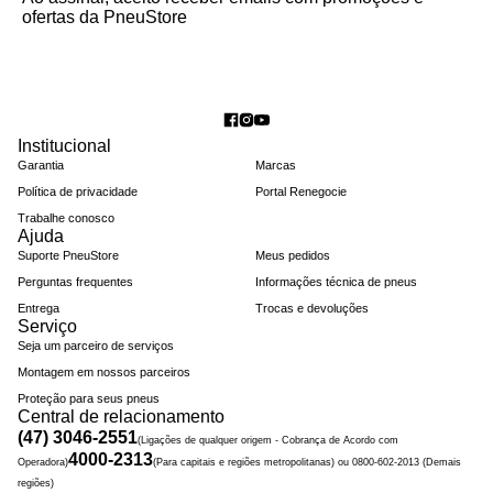
ofertas da PneuStore
Institucional
Garantia
Marcas
Política de privacidade
Portal Renegocie
Trabalhe conosco
Ajuda
Suporte PneuStore
Meus pedidos
Perguntas frequentes
Informações técnica de pneus
Entrega
Trocas e devoluções
Serviço
Seja um parceiro de serviços
Montagem em nossos parceiros
Proteção para seus pneus
Central de relacionamento
(47) 3046-2551
(Ligações de qualquer origem - Cobrança de Acordo com
4000-2313
Operadora)
(Para capitais e regiões metropolitanas) ou 0800-602-2013 (Demais
regiões)