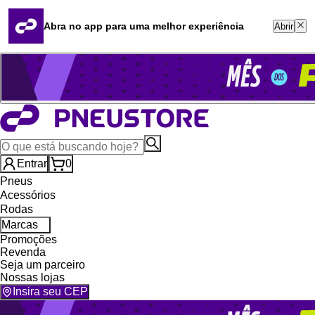
Quero revender
Blog
Abra no app para uma melhor experiência
Abrir
Whatsapp (16) 99764-8401
Televendas (47) 3046-2551
Entrar
0
Pneus
Acessórios
Rodas
Marcas
Promoções
Revenda
Seja um parceiro
Nossas lojas
Insira seu CEP